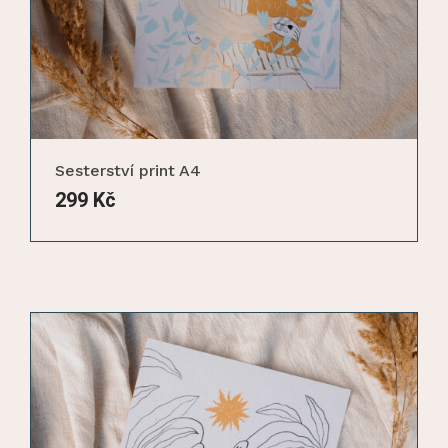
Sesterství print A4
299
Kč