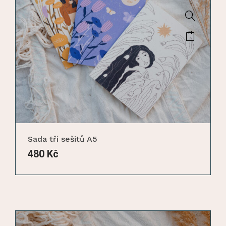
Sada tří sešitů A5
480
Kč