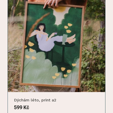
Dýchám léto, print a2
599
Kč