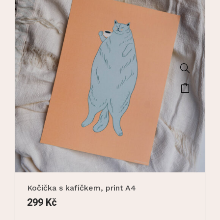
Kočička s kafíčkem, print A4
299
Kč